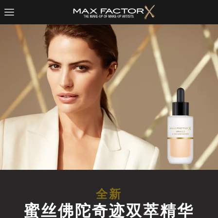
全新
蜜丝佛陀奇迹双萃精华