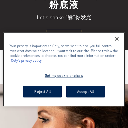
粉底液
Let’s shake “酵”你发光
发现更多
Your privacy is important to Coty, so we want to give you full control
over what data we collect about your visit to our site. Please review the
cookie preferences to choose. You can find more information under:
Coty's privacy policy
彩妆大师
Set my cookie choices
Reject All
Accept All