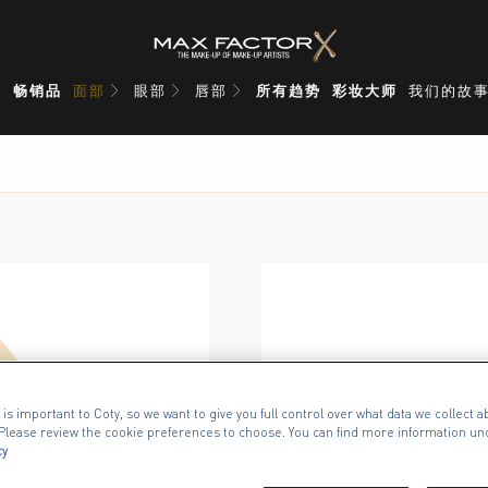
品
畅销品
面部
眼部
唇部
所有趋势
彩妆大师
我们的故
 1 of 2
 is important to Coty, so we want to give you full control over what data we collect ab
. Please review the cookie preferences to choose. You can find more information un
“不暗沉两用粉饼”
cy