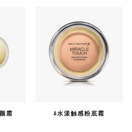
颜霜
A水漾触感粉底霜