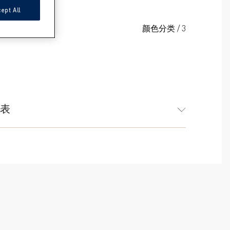
ept All
颜色分类
/
3
表