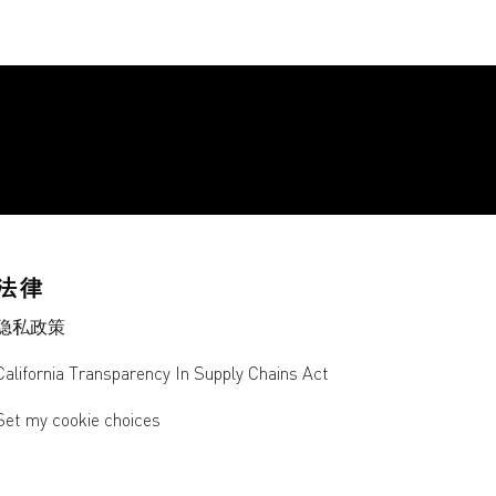
法律
隐私政策
California Transparency In Supply Chains Act
Set my cookie choices