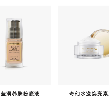
迹莹润养肤粉底液
奇幻水漾焕亮素