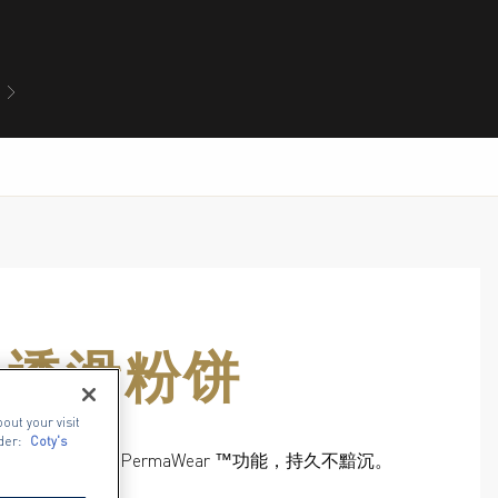
事
透滑粉饼
out your visit
der:
Coty's
，细腻的粉质含PermaWear ™功能，持久不黯沉。