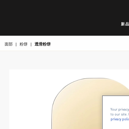
新
面部
粉饼
透滑粉饼
封闭式 Max Factor Facefinity Compact 包装。, slide
Your privacy
to our site
privacy poli