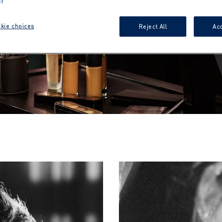
kie choices
Reject All
Acc