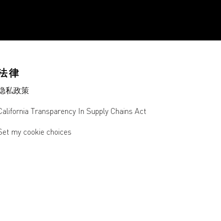
法律
隐私政策
California Transparency In Supply Chains Act
Set my cookie choices