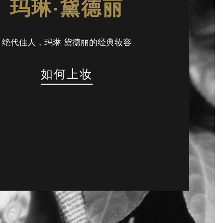
玛琳·黛德丽
绝代佳人，玛琳·黛德丽的经典妆容
如何上妆