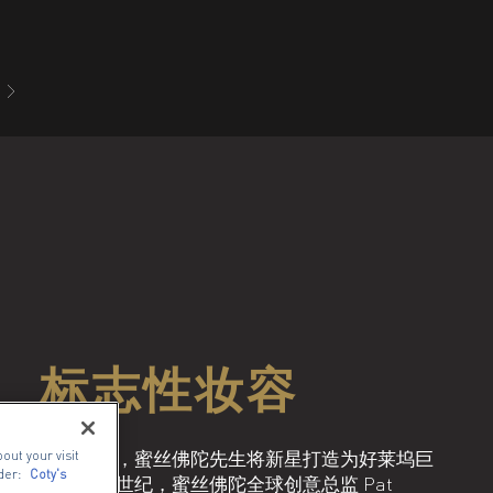
事
标志性妆容
在20世纪，蜜丝佛陀先生将新星打造为好莱坞巨
out your visit
der:
Coty's
星。在21世纪，蜜丝佛陀全球创意总监 Pat 