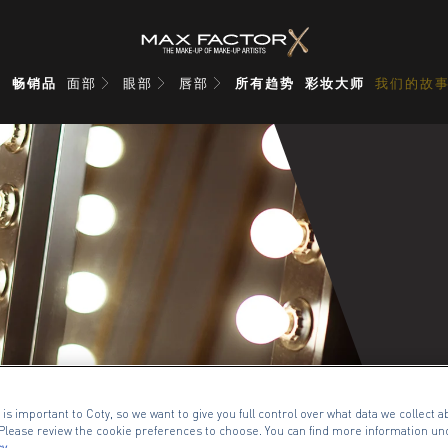
品
畅销品
面部
眼部
唇部
所有趋势
彩妆大师
我们的故
 is important to Coty, so we want to give you full control over what data we collect ab
. Please review the cookie preferences to choose. You can find more information un
cy