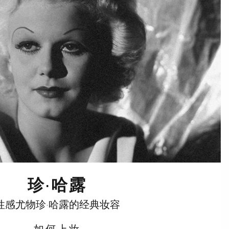
珍·哈露
性感尤物珍·哈露的经典妆容
如何上妆