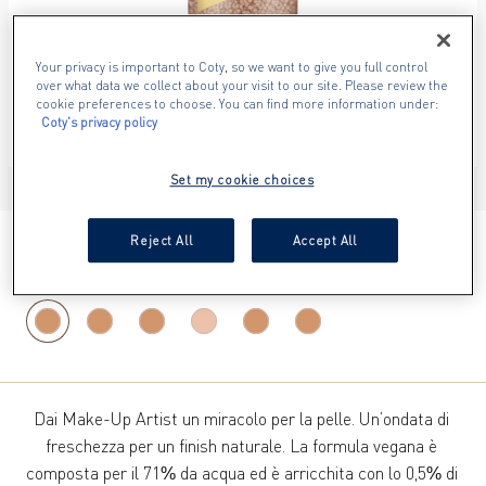
Your privacy is important to Coty, so we want to give you full control
over what data we collect about your visit to our site. Please review the
cookie preferences to choose. You can find more information under:
Coty's privacy policy
Set my cookie choices
ITEM 01 (CURRENT SLIDE)
ITEM 02
ITEM 03
ITEM 04
ITEM 05
ITEM 06
ITEM 07
ITEM 08
ITEM 09
Reject All
Accept All
FAIR 1
Dai Make-Up Artist un miracolo per la pelle. Un’ondata di 
freschezza per un finish naturale. La formula vegana è 
composta per il 71% da acqua ed è arricchita con lo 0,5% di 