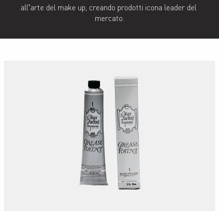
allʼarte del make up, creando prodotti icona leader del 
mercato.