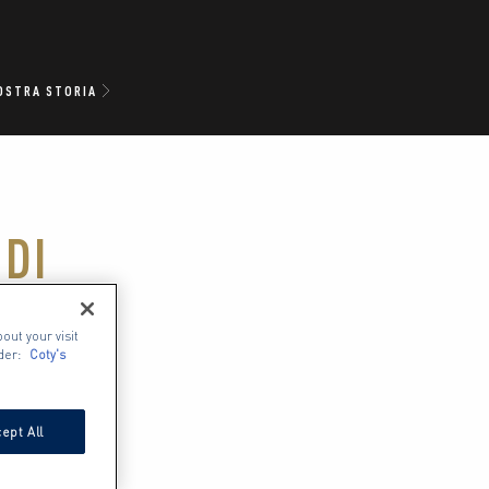
OSTRA STORIA
DI
out your visit
der:
Coty's
 grado di 
a di te.
ept All