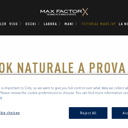
LLER
VISO
OCCHI
LABBRA
MANI
TUTORIAL MAKE-UP
LA N
OK NATURALE A PROVA 
UFFICIO
 is important to Coty, so we want to give you full control over what data we collect ab
. Please review the cookie preferences to choose. You can find more information un
cy
ieme a Rajan come per realizzare un make up in
narti tutta la giornata, facendoti sentire sicur
kie choices
Reject All
Acc