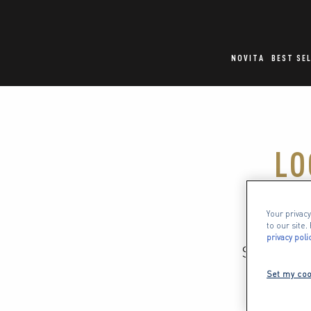
NOVITA
BEST SE
LO
Your privacy
to our site
privacy poli
Scopri ins
accompag
Set my coo