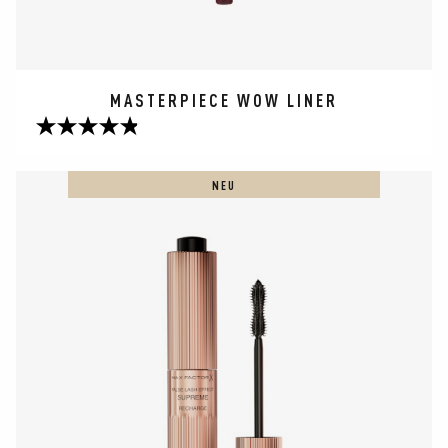
MASTERPIECE WOW LINER
4.8
von
5
NEU
Sternen.
53
Bewertungen