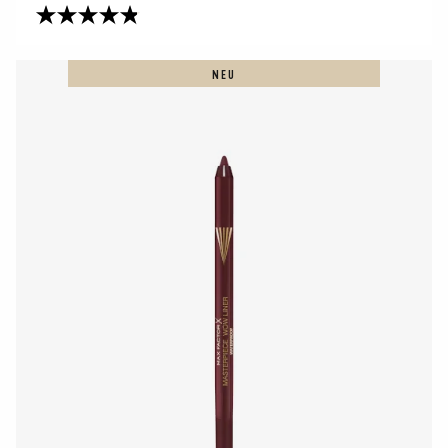
4.8
von
5
NEU
Sternen.
253
Bewertungen