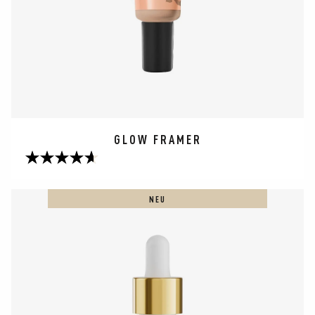
GLOW FRAMER
4.7
von
5
NEU
Sternen.
281
Bewertungen