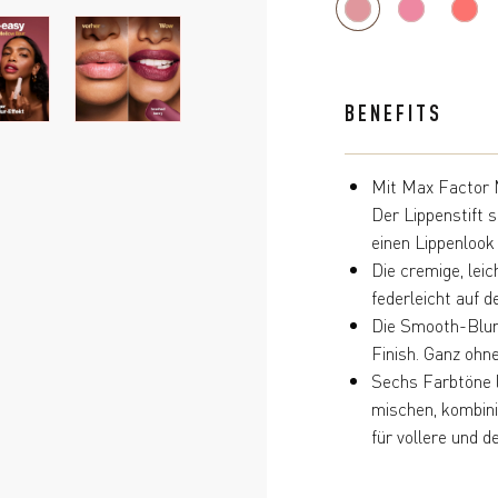
BENEFITS
Mit Max Factor M
Der Lippenstift
einen Lippenlook
Die cremige, leic
federleicht auf d
Die Smooth-Blur-
Finish. Ganz ohn
Sechs Farbtöne la
mischen, kombini
für vollere und d