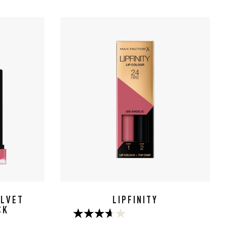
ELVET
LIPFINITY
CK
3.6