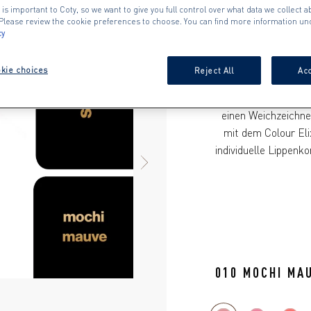
Handumdrehen ein 
 is important to Coty, so we want to give you full control over what data we collect ab
. Please review the cookie preferences to choose. You can find more information un
leichte Textur sor
cy
Formel gleitet san
Tragegefühl. Dank 
kie choices
Reject All
Acc
ganz einfach für 
ausdrucksstark, die 
einen Weichzeichne
mit dem Colour Elix
individuelle Lippenko
NEXT ITEM
010 MOCHI MA