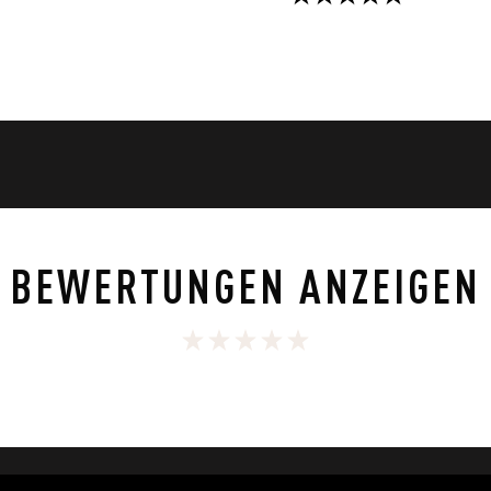
5.0
von
5
.
Sternen.
1
ungen
Bewertung
BEWERTUNGEN ANZEIGEN