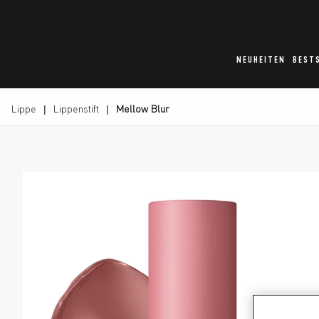
NEUHEITEN
BEST
Lippe
Lippenstift
Mellow Blur
Product image, slide 1 of 8