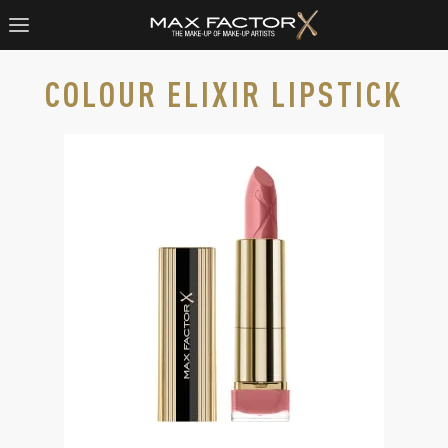
COLOUR ELIXIR LIPSTICK
Max Factor Colour Elixir Lippenstift in einer goldenen Verp