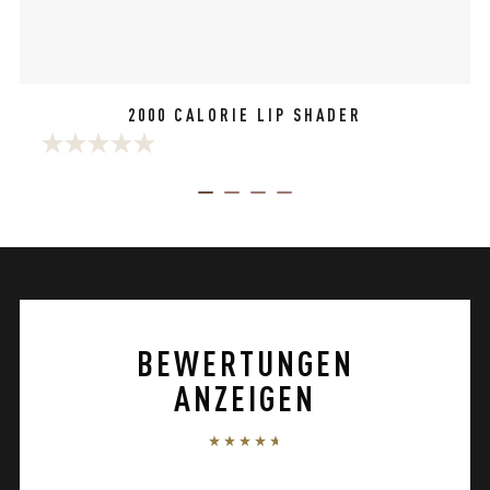
2000 CALORIE LIP SHADER
0.0
von
ITEM 01 (CURRENT SLIDE)
ITEM 02
ITEM 03
ITEM 04
5
Sternen.
BEWERTUNGEN
ANZEIGEN