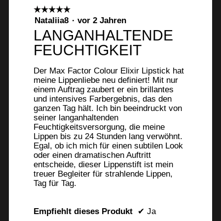
☆☆☆☆☆
☆☆☆☆☆
5
Nataliia8
·
vor 2 Jahren
von
LANGANHALTENDE
5
FEUCHTIGKEIT
Sternen.
Der Max Factor Colour Elixir Lipstick hat
meine Lippenliebe neu definiert! Mit nur
einem Auftrag zaubert er ein brillantes
und intensives Farbergebnis, das den
ganzen Tag hält. Ich bin beeindruckt von
seiner langanhaltenden
Feuchtigkeitsversorgung, die meine
Lippen bis zu 24 Stunden lang verwöhnt.
Egal, ob ich mich für einen subtilen Look
oder einen dramatischen Auftritt
entscheide, dieser Lippenstift ist mein
treuer Begleiter für strahlende Lippen,
Tag für Tag.
Empfiehlt dieses Produkt
✔
Ja