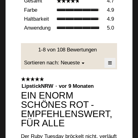
Gesamt
4.7
☆☆☆☆☆
☆☆☆☆☆
Durchschnittl
Farbe,
Bewertung:
Farbe
4.9
Durchschnittl
4.7
Haltbarkeit,
Haltbarkeit
4.9
Bewertung:
von
Durchschnittl
4.9
Anwendung,
5.
Anwendung
5.0
Bewertung:
von
Durchschnittl
4.9
5.
Bewertung:
von
5
5.
von
1-8 von 108 Bewertungen
5.
≡
Menü
Sortieren nach:
Neueste
▼
Wenn
Sie
auf
☆☆☆☆☆
☆☆☆☆☆
die
5
LipstickNRW
·
vor 9 Monaten
folgende
Schaltfläche
von
EIN ENORM
klicken,
5
wird
SCHÖNES ROT -
der
Sternen.
unten
EMPFEHLENSWERT,
aufgeführte
Inhalt
aktualisiert
FÜR ALLE
Der Ruby Tuesday bröckelt nicht, verläuft