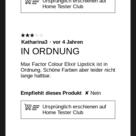
Ursprünglich erschienen auf
Home Tester Club
☆☆☆☆☆
☆☆☆☆☆
3
Katharina3
·
vor 4 Jahren
von
IN ORDNUNG
5
Sternen.
Max Factor Colour Elixir Lipstick ist in
Ordnung. Schöne Farben aber leider nicht
lange haltbar.
Empfiehlt dieses Produkt
✘
Nein
Ursprünglich erschienen auf
Home Tester Club