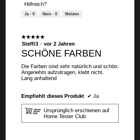
Hilfreich?
5
Ja ·
0
Nein ·
0
Melden
☆☆☆☆☆
☆☆☆☆☆
5
Steffi3
·
vor 2 Jahren
von
SCHÖNE FARBEN
5
Sternen.
Die Farben sind sehr natürlich und schön.
Angenehm aufzutragen, klebt nicht.
Lang anhaltend
Empfiehlt dieses Produkt
✔
Ja
Ursprünglich erschienen auf
Home Tester Club