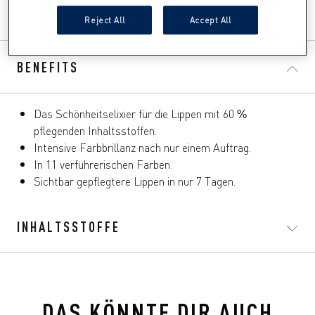
Bewertungen Anzeigen
Reject All
Accept All
4.7
von
5
BENEFITS
Sternen.
108
Bewertungen
Das Schönheitselixier für die Lippen mit 60 %
pflegenden Inhaltsstoffen.
Intensive Farbbrillanz nach nur einem Auftrag.
In 11 verführerischen Farben.
Sichtbar gepflegtere Lippen in nur 7 Tagen.
INHALTSSTOFFE
DAS KÖNNTE DIR AUCH