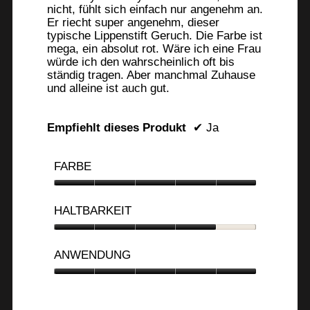
nicht, fühlt sich einfach nur angenehm an.
Er riecht super angenehm, dieser
typische Lippenstift Geruch. Die Farbe ist
mega, ein absolut rot. Wäre ich eine Frau
würde ich den wahrscheinlich oft bis
ständig tragen. Aber manchmal Zuhause
und alleine ist auch gut.
Empfiehlt dieses Produkt
✔
Ja
FARBE
Farbe,
5
HALTBARKEIT
von
5
Haltbarkeit,
4
ANWENDUNG
von
5
Anwendung,
5
von