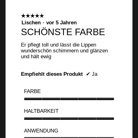
☆☆☆☆☆
☆☆☆☆☆
5
Lischen
·
vor 5 Jahren
von
SCHÖNSTE FARBE
5
Sternen.
Er pflegt toll und lässt die Lippen
wunderschön schimmern und glänzen
und hält ewig
Empfiehlt dieses Produkt
✔
Ja
FARBE
Farbe,
5
HALTBARKEIT
von
5
Haltbarkeit,
5
ANWENDUNG
von