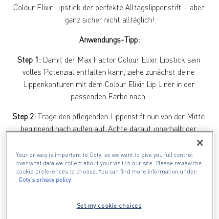
Colour Elixir Lipstick der perfekte Alltagslippenstift – aber 
Anwendungs-Tipp:
Step 1:
 Damit der Max Factor Colour Elixir Lipstick sein 
volles Potenzial entfalten kann, ziehe zunächst deine 
Lippenkonturen mit dem Colour Elixir Lip Liner in der 
Step 2:
 Trage den pflegenden Lippenstift nun von der Mitte 
beginnend nach außen auf. Achte darauf, innerhalb der 
vorgezeichneten Konturen zu bleiben. Noch präzisere 
Your privacy is important to Coty, so we want to give you full control
over what data we collect about your visit to our site. Please review the
Step 3:
 Um den Lippenstift noch haltbarer zu machen, beiße 
cookie preferences to choose. You can find more information under:
Coty's privacy policy
mit den Lippen leicht auf ein Kosmetiktuch und trage dann 
eine zweite Schicht des Max Factor Colour Elixir Lipsticks 
Set my cookie choices