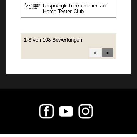
Ursprünglich erschienen auf
Home Tester Club
1-8 von 108 Bewertungen
Zurück
◄
Weiter
►
Reviews
Reviews