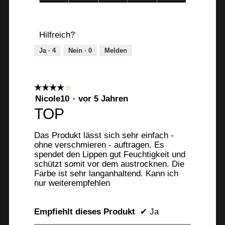
5
Anwendung,
5
von
Hilfreich?
5
Ja ·
4
Nein ·
0
Melden
☆☆☆☆☆
☆☆☆☆☆
4
Nicole10
·
vor 5 Jahren
von
TOP
5
Sternen.
Das Produkt lässt sich sehr einfach -
ohne verschmieren - auftragen. Es
spendet den Lippen gut Feuchtigkeit und
schützt somit vor dem austrocknen. Die
Farbe ist sehr langanhaltend. Kann ich
nur weiterempfehlen
Empfiehlt dieses Produkt
✔
Ja