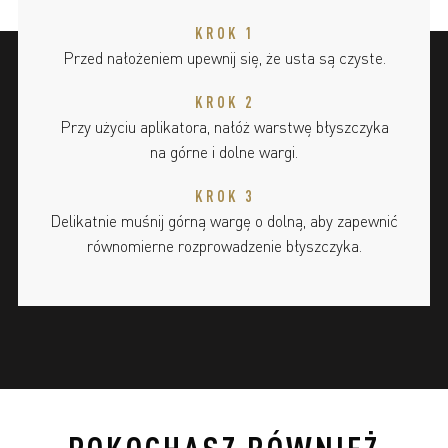
KROK 1
Przed nałożeniem upewnij się, że usta są czyste.
KROK 2
Przy użyciu aplikatora, nałóż warstwę błyszczyka
na górne i dolne wargi.
KROK 3
Delikatnie muśnij górną wargę o dolną, aby zapewnić
równomierne rozprowadzenie błyszczyka.
POKOCHASZ RÓWNIEŻ