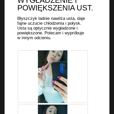
WYGŁADZENIE I
u
p
POWIĘKSZENIA UST.
1
o
.
w
Błyszczyk ładnie nawilża usta, daje
o
fajne uczucie chłodzenia i połysk.
d
Usta są optycznie wygładzone i
u
powiększone. Polecam i wypróbuje
w innym odcieniu.
j
e
o
t
w
a
r
c
i
e
o
k
n
D
Z
a
o
d