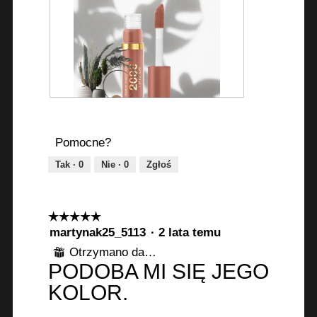
D
Z
o
d
d
j
Pomocne?
a
ę
Tak ·
0
Nie ·
0
Zgłoś
j
c
o
i
p
e
i
T
☆☆☆☆☆
☆☆☆☆☆
n
a
5
martynak25_5113
·
2 lata temu
i
c
z
Otrzymano darmowy produkt
⊞
5
ę
z
PODOBA MI SIĘ JEGO
gwiazdek.
o
y
KOLOR.
z
n
d
n