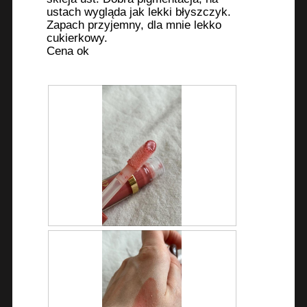
ustach wygląda jak lekki błyszczyk.
Zapach przyjemny, dla mnie lekko
cukierkowy.
Cena ok
D
Z
o
d
d
j
a
ę
j
c