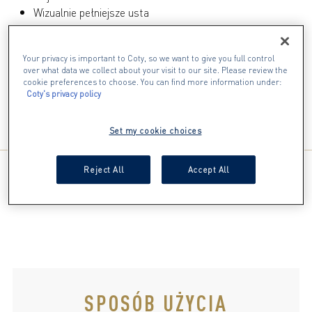
Wizualnie pełniejsze usta
Lekka nieklejąca się połyskująca formuła
Extra duży, miękki aplikator
Your privacy is important to Coty, so we want to give you full control
Wegańska formuła
over what data we collect about your visit to our site. Please review the
Waniliowy zapach
cookie preferences to choose. You can find more information under:
Coty's privacy policy
SKŁADNIKI
Set my cookie choices
Reject All
Accept All
SPOSÓB UŻYCIA