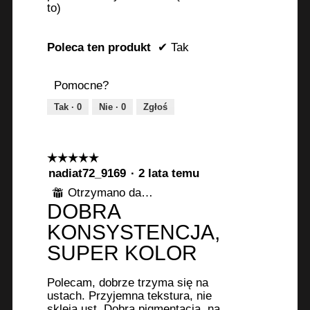
to)
Poleca ten produkt
✔
Tak
Pomocne?
Tak ·
0
Nie ·
0
Zgłoś
☆☆☆☆☆
☆☆☆☆☆
5
nadiat72_9169
·
2 lata temu
z
Otrzymano darmowy produkt
⊞
5
DOBRA
gwiazdek.
KONSYSTENCJA,
SUPER KOLOR
Polecam, dobrze trzyma się na
ustach. Przyjemna tekstura, nie
skleja ust. Dobra pigmentacja, na