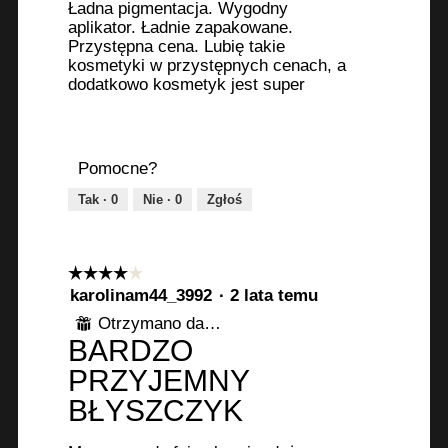
Ładna pigmentacja. Wygodny
j
o
aplikator. Ładnie zapakowane.
ę
ś
Przystępna cena. Lubię takie
c
ć
kosmetyki w przystępnych cenach, a
i
s
dodatkowo kosmetyk jest super
u
p
1
o
.
w
o
Pomocne?
d
Tak ·
0
Nie ·
0
Zgłoś
u
j
e
o
☆☆☆☆☆
☆☆☆☆☆
t
4
karolinam44_3992
·
2 lata temu
z
w
Otrzymano darmowy produkt
⊞
5
a
BARDZO
gwiazdek.
r
PRZYJEMNY
c
BŁYSZCZYK
i
e