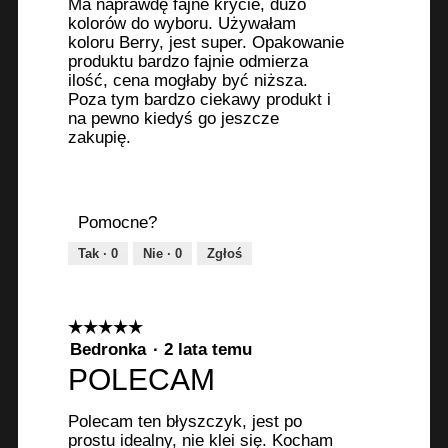
o
Ma naprawdę fajne krycie, dużo
k
kolorów do wyboru. Używałam
koloru Berry, jest super. Opakowanie
n
produktu bardzo fajnie odmierza
a
ilość, cena mogłaby być niższa.
d
Poza tym bardzo ciekawy produkt i
i
na pewno kiedyś go jeszcze
a
zakupię.
l
o
g
o
Pomocne?
w
Tak ·
0
Nie ·
0
Zgłoś
e
g
o
☆☆☆☆☆
☆☆☆☆☆
.
5
Bedronka
·
2 lata temu
z
POLECAM
5
gwiazdek.
Polecam ten błyszczyk, jest po
prostu idealny, nie klei się. Kocham