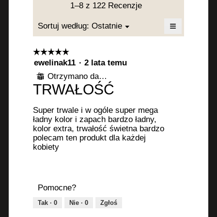
4.9
1–8 z 122 Recenzje
z
5.
≡
Menu
Sortuj według:
Ostatnie
▼
Kliknięcie
poniższy
przycisk
☆☆☆☆☆
☆☆☆☆☆
spowoduje
5
ewelinak11
·
2 lata temu
zaktualizowa
poniższej
z
Otrzymano darmowy produkt
treści
⊞
5
TRWAŁOŚĆ
gwiazdek.
Super trwale i w ogóle super mega
ładny kolor i zapach bardzo ładny,
kolor extra, trwałość świetna bardzo
polecam ten produkt dla każdej
kobiety
Pomocne?
Tak ·
0
Nie ·
0
Zgłoś