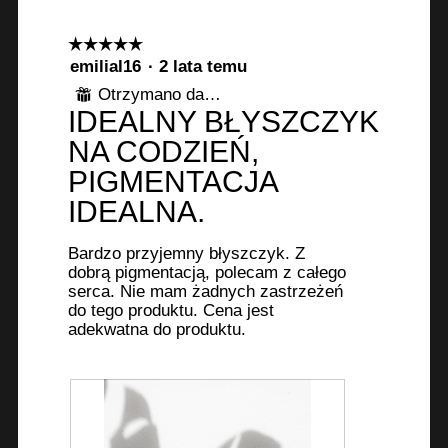
☆☆☆☆☆
☆☆☆☆☆
5
emilial16
·
2 lata temu
z
Otrzymano darmowy produkt
⊞
5
IDEALNY BŁYSZCZYK
gwiazdek.
NA CODZIEŃ,
PIGMENTACJA
IDEALNA.
Bardzo przyjemny błyszczyk. Z
dobrą pigmentacją, polecam z całego
serca. Nie mam żadnych zastrzeżeń
do tego produktu. Cena jest
adekwatna do produktu.