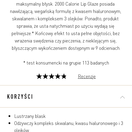
maksymalny błysk. 2000 Calorie Lip Glaze posiada 
nawilżającą, wegańską formułę z kwasem hialuronowym, 
skwalanem i kompleksem 3 olejków. Ponadto, produkt 
sprawia, że usta natychmiast po użyciu wydają się 
pełniejsze.* Końcowy efekt to usta pełne objętości, bez 
wrażenia swędzenia czy pieczenia, z nieklejącym się, 
błyszczącym wykończeniem dostępnym w 9 odcieniach.

Recenzje
4.9
na
5
KORZYŚCI
gwiazdek.
122
Recenzji
Lustrzany blask
Odżywczy kompleks skwalanu, kwasu hialuronowego i 3
olejków