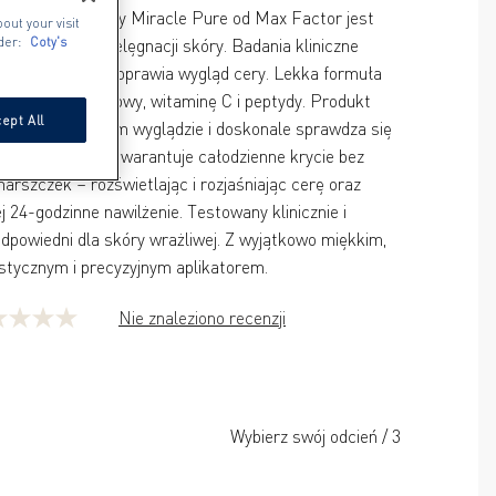
rektor do twarzy Miracle Pure od Max Factor jest 
out your visit
metykami do pielęgnacji skóry. Badania kliniczne 
der:
Coty's
ego stosowanie poprawia wygląd cery. Lekka formuła 
a kwas hialuronowy, witaminę C i peptydy. Produkt 
ept All
ycie o naturalnym wyglądzie i doskonale sprawdza się 
 i pod oczami. Gwarantuje całodzienne krycie bez 
arszczek – rozświetlając i rozjaśniając cerę oraz 
j 24-godzinne nawilżenie. Testowany klinicznie i 
dpowiedni dla skóry wrażliwej. Z wyjątkowo miękkim, 
Nie znaleziono recenzji
zdek.
Wybierz swój odcień
/
3