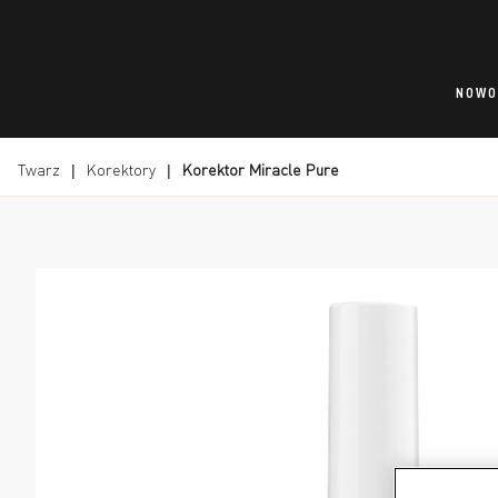
NOWO
Twarz
Korektory
Korektor Miracle Pure
Shade 01, slide 1 of 3