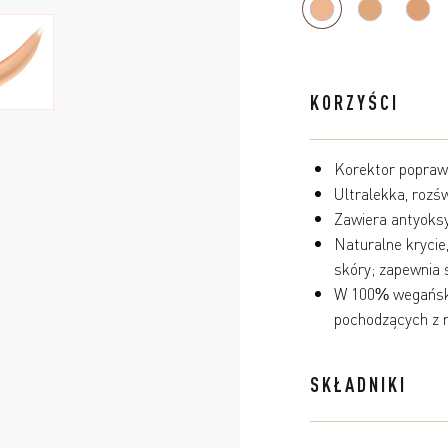
KORZYŚCI
Korektor poprawi
Ultralekka, rozś
Zawiera antyoksy
Naturalne krycie,
skóry; zapewnia 
W 100% wegański
pochodzących z r
SKŁADNIKI