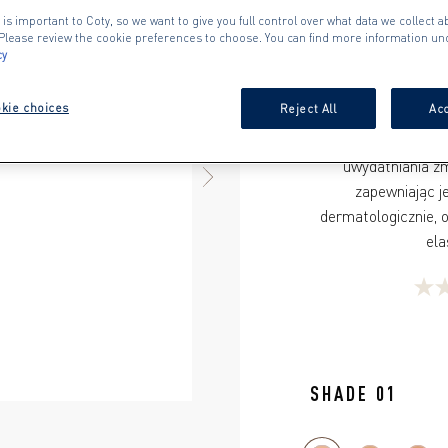
Rozświetlający ko
 is important to Coty, so we want to give you full control over what data we collect ab
inspirowany kos
. Please review the cookie preferences to choose. You can find more information un
cy
potwierdzają, że j
korektora zawier
kie choices
Reject All
Acc
zapewnia średnie kr
na skórze twarzy
uwydatniania zm
NEXT ITEM
zapewniając je
dermatologicznie, o
0.0
na
5
gwia
SHADE 01