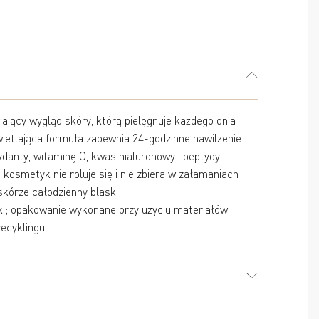
ający wygląd skóry, którą pielęgnuje każdego dnia
wietlająca formuła zapewnia 24-godzinne nawilżenie
danty, witaminę C, kwas hialuronowy i peptydy
 kosmetyk nie roluje się i nie zbiera w załamaniach
skórze całodzienny blask
; opakowanie wykonane przy użyciu materiałów
ecyklingu