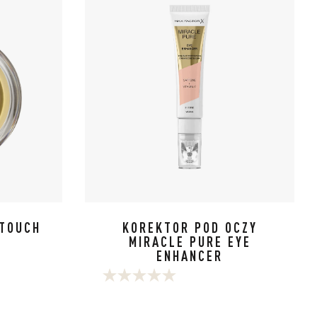
 TOUCH
KOREKTOR POD OCZY
MIRACLE PURE EYE
ENHANCER
0.0
na