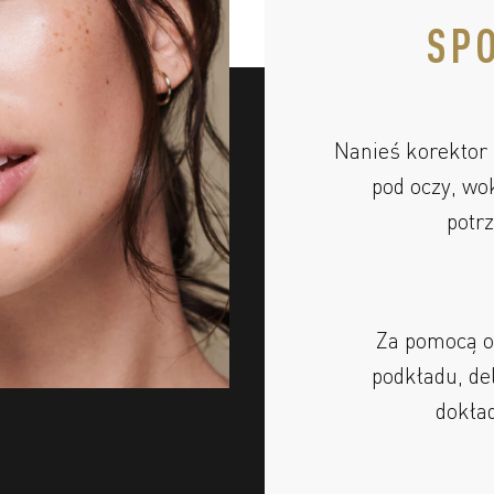
SPO
Nanieś korektor 
pod oczy, wo
potr
Za pomocą o
podkładu, de
dokład