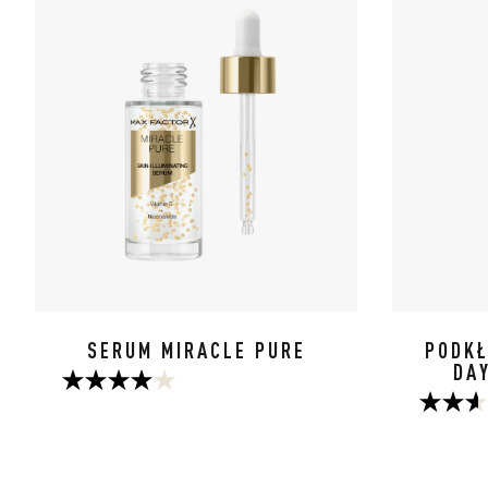
SERUM MIRACLE PURE
PODKŁ
DA
4.0
2.6
na
na
5
5