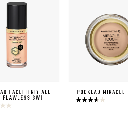
AD FACEFITNIY ALL
PODKŁAD MIRACLE
Y FLAWLESS 3W1
3.7
na
5