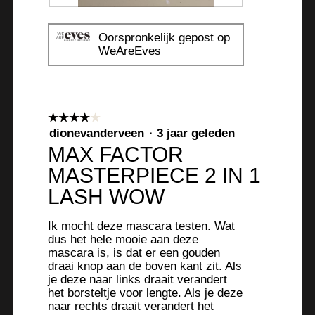
B
F
e
o
Oorspronkelijk gepost op
o
t
WeAreEves
o
o
r
M
d
e
e
t
☆☆☆☆☆
☆☆☆☆☆
l
d
4
dionevanderveen
·
3 jaar geleden
i
e
van
MAX FACTOR
n
z
5
g
e
MASTERPIECE 2 IN 1
sterren.
f
a
LASH WOW
o
c
t
t
Ik mocht deze mascara testen. Wat
o
i
dus het hele mooie aan deze
1
e
mascara is, is dat er een gouden
.
o
draai knop aan de boven kant zit. Als
p
je deze naar links draait verandert
e
het borsteltje voor lengte. Als je deze
naar rechts draait verandert het
n