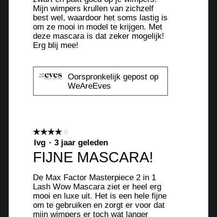
Mijn wimpers krullen van zichzelf
best wel, waardoor het soms lastig is
om ze mooi in model te krijgen. Met
deze mascara is dat zeker mogelijk!
Erg blij mee!
Oorspronkelijk gepost op
WeAreEves
☆☆☆☆☆
☆☆☆☆☆
4
lvg
·
3 jaar geleden
van
FIJNE MASCARA!
5
sterren.
De Max Factor Masterpiece 2 in 1
Lash Wow Mascara ziet er heel erg
mooi en luxe uit. Het is een hele fijne
om te gebruiken en zorgt er voor dat
mijn wimpers er toch wat langer