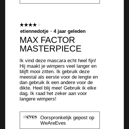
n
o
o
s
r
M
t
d
e
e
e
t
☆☆☆☆☆
☆☆☆☆☆
r
l
d
4
etiennedotje
·
4 jaar geleden
.
i
e
van
MAX FACTOR
n
z
5
g
e
MASTERPIECE
sterren.
f
a
o
c
Ik vind deze mascara echt heel fijn!
t
t
Hij maakt je wimpers veel langer en
o
i
blijft mooi zitten. Ik gebruik deze
meestal als eerste voor de lengte en
1
e
dan gebruik ik een andere voor de
.
o
dikte. Heel blij mee! Gebruik ik elke
p
dag. Ik raad het zeker aan voor
e
langere wimpers!
n
t
u
Oorspronkelijk gepost op
e
WeAreEves
e