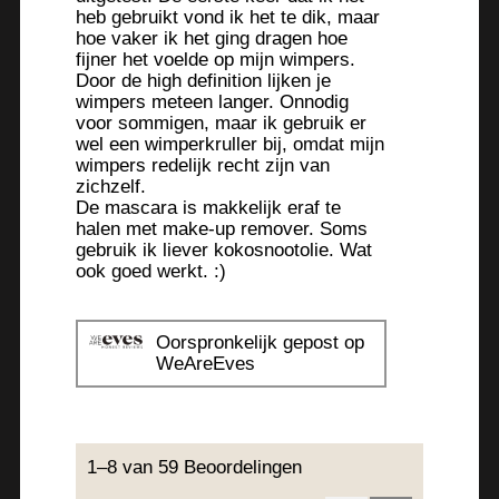
heb gebruikt vond ik het te dik, maar
o
hoe vaker ik het ging dragen hoe
g
fijner het voelde op mijn wimpers.
v
Door de high definition lijken je
e
wimpers meteen langer. Onnodig
n
voor sommigen, maar ik gebruik er
s
wel een wimperkruller bij, omdat mijn
t
wimpers redelijk recht zijn van
zichzelf.
e
De mascara is makkelijk eraf te
r
halen met make-up remover. Soms
.
gebruik ik liever kokosnootolie. Wat
ook goed werkt. :)
Oorspronkelijk gepost op
WeAreEves
1–8 van 59 Beoordelingen