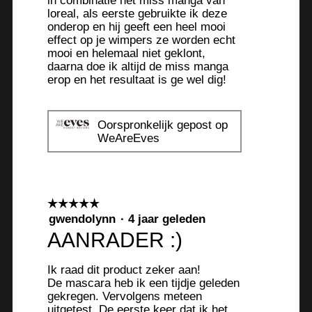
in combinatie net miss manga van
1
e
loreal, als eerste gebruikte ik deze
.
o
onderop en hij geeft een heel mooi
p
effect op je wimpers ze worden echt
e
mooi en helemaal niet geklont,
n
daarna doe ik altijd de miss manga
t
erop en het resultaat is ge wel dig!
u
e
e
Oorspronkelijk gepost op
WeAreEves
n
m
o
d
a
☆☆☆☆☆
☆☆☆☆☆
a
5
gwendolynn
·
4 jaar geleden
l
van
AANRADER :)
5
d
sterren.
i
Ik raad dit product zeker aan!
a
De mascara heb ik een tijdje geleden
l
gekregen. Vervolgens meteen
o
uitgetest. De eerste keer dat ik het