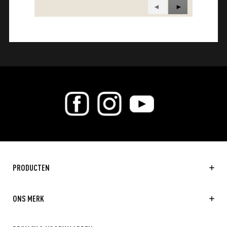
Vorige
◄
Volgende
►
Reviews
Reviews
PRODUCTEN
ONS MERK