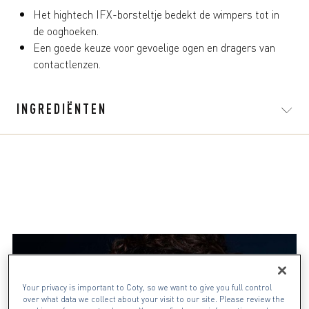
59
Het hightech IFX-borsteltje bedekt de wimpers tot in
beoordelingen
de ooghoeken.
Een goede keuze voor gevoelige ogen en dragers van
contactlenzen.
INGREDIËNTEN
Your privacy is important to Coty, so we want to give you full control
over what data we collect about your visit to our site. Please review the