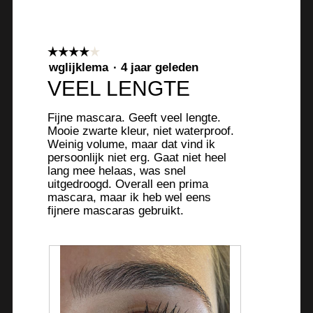
n
m
o
☆☆☆☆☆
☆☆☆☆☆
d
4
wglijklema
·
4 jaar geleden
a
van
VEEL LENGTE
a
5
l
sterren.
Fijne mascara. Geeft veel lengte.
d
Mooie zwarte kleur, niet waterproof.
i
Weinig volume, maar dat vind ik
a
persoonlijk niet erg. Gaat niet heel
l
lang mee helaas, was snel
o
uitgedroogd. Overall een prima
mascara, maar ik heb wel eens
o
fijnere mascaras gebruikt.
g
v
e
n
s
t
e