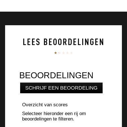
ITEM 01 (CURRENT SLIDE)
ITEM 02
ITEM 03
ITEM 04
de
5
sterren.
92
beoordelingen
LEES BEOORDELINGEN
BEOORDELINGEN
SCHRIJF EEN BEOORDELING
.
Met
deze
Overzicht van scores
actie
opent
Selecteer hieronder een rij om
u
beoordelingen te filteren.
een