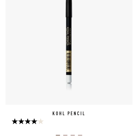
KOHL PENCIL
4.0
van