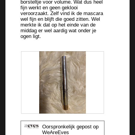
borsteltje voor volume. Wat dus heel
t
fijn werkt en geen geklooi
u
veroorzaakt. Zelf vind ik de mascara
e
wel fijn en blijft die goed zitten. Wel
e
merkte ik dat op het einde van de
n
middag er wel aardig wat onder je
ogen ligt.
m
o
d
a
a
l
d
i
a
l
o
o
g
B
F
v
e
o
Oorspronkelijk gepost op
e
o
t
WeAreEves