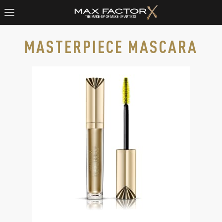
MASTERPIECE MASCARA
Max Factor Masterpiece Mascara in Rich Black, slide 1 of 2