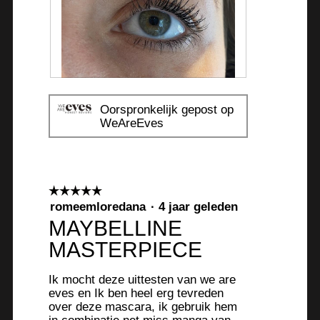
r
.
B
F
e
o
Oorspronkelijk gepost op
o
t
WeAreEves
o
o
r
M
d
e
e
t
☆☆☆☆☆
☆☆☆☆☆
l
d
5
romeemloredana
·
4 jaar geleden
i
e
van
MAYBELLINE
n
z
5
g
e
MASTERPIECE
sterren.
f
a
o
c
Ik mocht deze uittesten van we are
t
t
eves en Ik ben heel erg tevreden
o
i
over deze mascara, ik gebruik hem