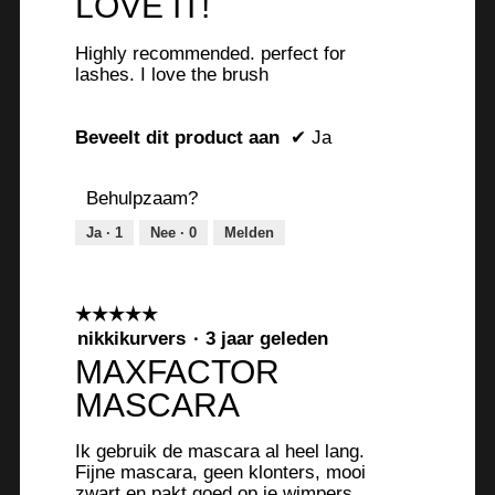
LOVE IT!
klikt,
5
wordt
de
sterren.
onderstaand
Highly recommended. perfect for
inhoud
lashes. I love the brush
bijgewerkt
Beveelt dit product aan
✔
Ja
Behulpzaam?
Ja ·
1
Nee ·
0
Melden
☆☆☆☆☆
☆☆☆☆☆
5
nikkikurvers
·
3 jaar geleden
van
MAXFACTOR
5
MASCARA
sterren.
Ik gebruik de mascara al heel lang.
Fijne mascara, geen klonters, mooi
zwart en pakt goed op je wimpers.