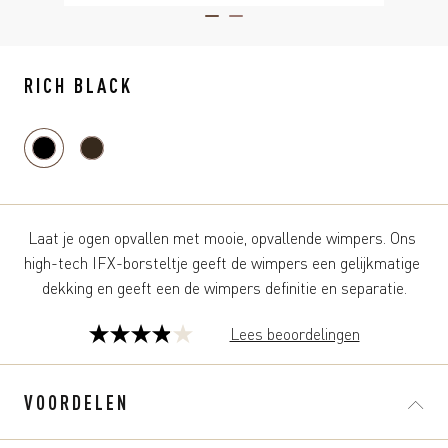
ITEM 01 (CURRENT SLIDE)
ITEM 02
RICH BLACK
Laat je ogen opvallen met mooie, opvallende wimpers. Ons 
high-tech IFX-borsteltje geeft de wimpers een gelijkmatige 
dekking en geeft een de wimpers definitie en separatie.
Lees beoordelingen
3.9
van
de
VOORDELEN
5
sterren.