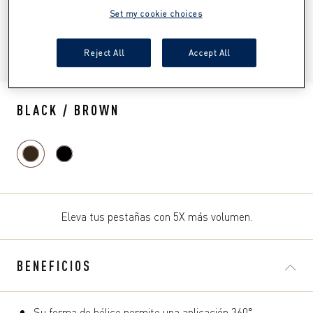
Set my cookie choices
Reject All
Accept All
ITEM 01 (CURRENT SLIDE)
ITEM 02
BLACK / BROWN
Eleva tus pestañas con 5X más volumen.
BENEFICIOS
Su forma de hélice permite una aplicación 360° .