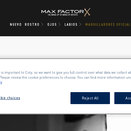
NUEVO
ROSTRO
OJOS
LABIOS
MAQUILLADORES OFICIAL
TOMAS LENNERYD
 is important to Coty, so we want to give you full control over what data we collect ab
. Please review the cookie preferences to choose. You can find more information un
cy
kie choices
Reject All
Acc