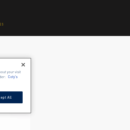
ES
out your visit
der:
Coty's
ept All