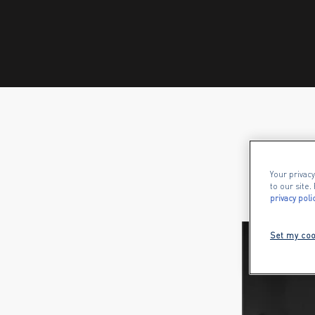
Your privacy
to our site
privacy poli
Set my coo