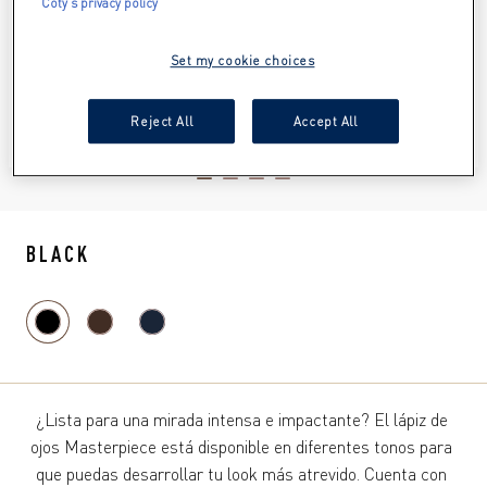
Coty's privacy policy
Set my cookie choices
Reject All
Accept All
ITEM 01 (CURRENT SLIDE)
ITEM 02
ITEM 03
ITEM 04
BLACK
¿Lista para una mirada intensa e impactante? El lápiz de 
ojos Masterpiece está disponible en diferentes tonos para 
que puedas desarrollar tu look más atrevido. Cuenta con 