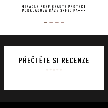
MIRACLE PREP BEAUTY PROTECT
PODKLADOVÁ BÁZE SPF30 PA+++
ITEM 01 (CURRENT SLIDE)
ITEM 02
ITEM 03
ITEM 04
PŘEČTĚTE SI RECENZE