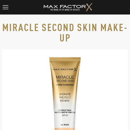
MIRACLE SECOND SKIN MAKE-
UP
Max Factor Miracle Second Skin Foundation v uzavřené tubě,