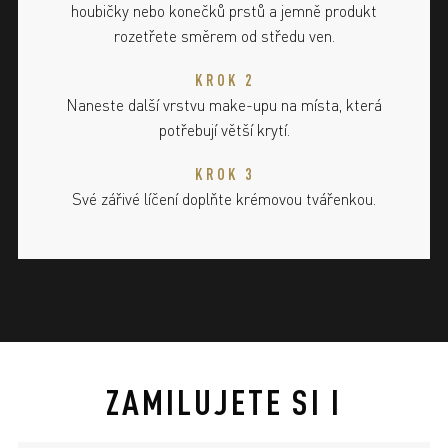
houbičky nebo konečků prstů a jemně produkt
rozetřete směrem od středu ven.
KROK 2
Naneste další vrstvu make-upu na místa, která
potřebují větší krytí.
KROK 3
Své zářivé líčení doplňte krémovou tvářenkou.
ZAMILUJETE SI I