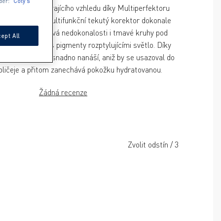
der:
Coty's
ého, dlouhotrvajícího vzhledu díky Multiperfektoru 
Factor. Tento multifunkční tekutý korektor dokonale 
sňuje pleť, zakrývá nedokonalosti i tmavé kruhy pod 
ept All
émové složení s pigmenty rozptylujícími světlo. Díky 
 aplikátoru se snadno nanáší, aniž by se usazoval do 
Žádná recenze
Zvolit odstín
/
3