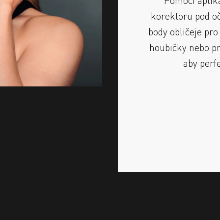
korektoru pod oč
body obličeje pro
houbičky nebo pr
aby perf