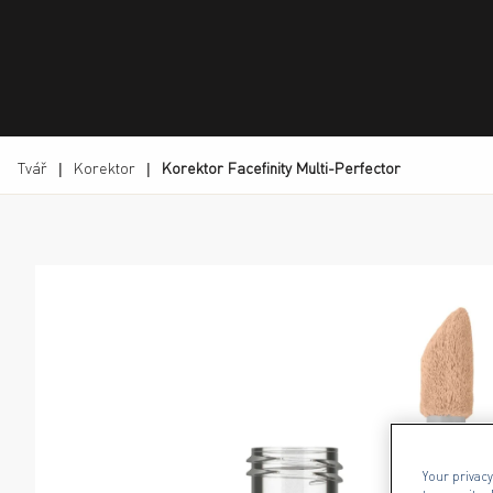
Tvář
Korektor
Korektor Facefinity Multi-Perfector
Max Factor Facefinity Multi-Perfector Concealer v o
Your privacy