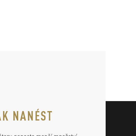
AK NANÉST
átoru naneste menší množství