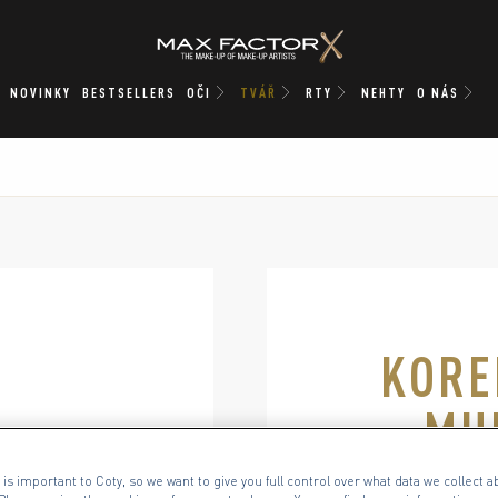
NOVINKY
BESTSELLERS
OČI
TVÁŘ
RTY
NEHTY
O NÁS
dstínu 1N, slide 1 of 3
KORE
MU
 is important to Coty, so we want to give you full control over what data we collect ab