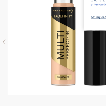
to our site
privacy poli
Set my coo
PREVIOUS ITEM