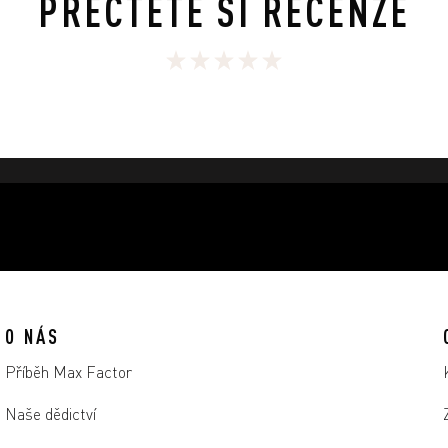
PŘEČTĚTE SI RECENZE
O NÁS
Příběh Max Factor
Naše dědictví