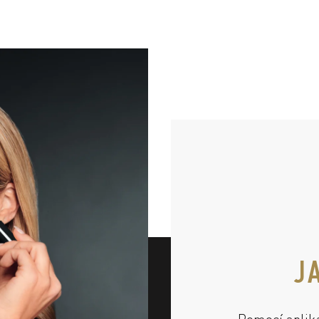
J
Pomocí aplik