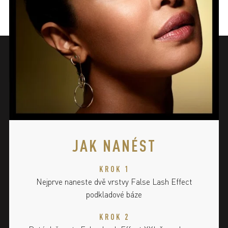
JAK NANÉST
KROK 1
Nejprve naneste dvě vrstvy False Lash Effect
podkladové báze
KROK 2