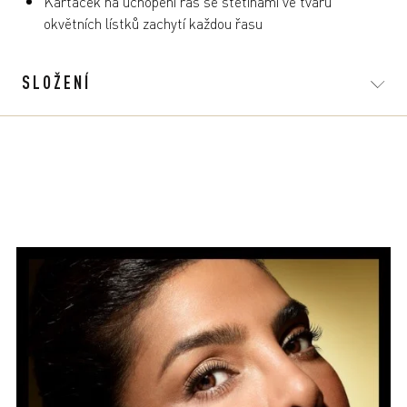
Kartáček na uchopení řas se štětinami ve tvaru
okvětních lístků zachytí každou řasu
SLOŽENÍ