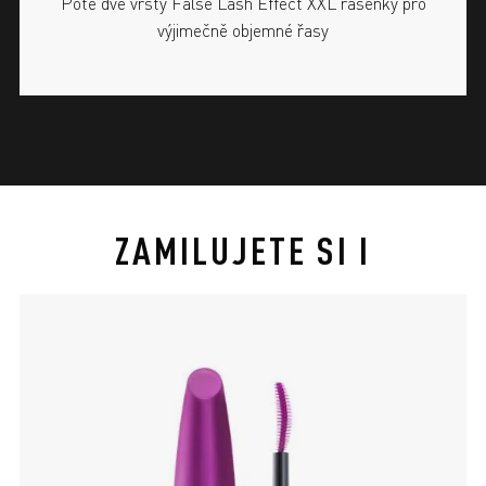
Poté dvě vrsty False Lash Effect XXL řasenky pro
výjimečně objemné řasy
ZAMILUJETE SI I
slide 1 of 4