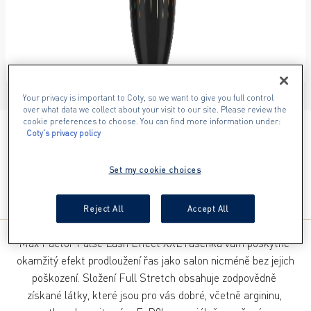
ITEM 01 (CURRENT SLIDE)
ITEM 02
ITEM 03
ITEM 04
Your privacy is important to Coty, so we want to give you full control
over what data we collect about your visit to our site. Please review the
cookie preferences to choose. You can find more information under:
BLACK
Coty's privacy policy
Set my cookie choices
Reject All
Accept All
Max Factor False Lash Effect XXL řasenka vám poskytne 
okamžitý efekt prodloužení řas jako salon nicméně bez jejich 
poškození. Složení Full Stretch obsahuje zodpovědně 
získané látky, které jsou pro vás dobré, včetně argininu, 