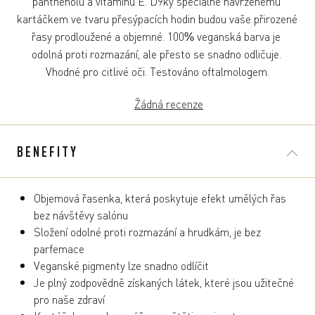
panthenolu a vitamínu E. D9ky speciálně navrženému 
kartáčkem ve tvaru přesýpacích hodin budou vaše přirozené 
řasy prodloužené a objemné. 100% veganská barva je 
odolná proti rozmazání, ale přesto se snadno odličuje. 
Vhodné pro citlivé oči. Testováno oftalmologem.
Žádná recenze
BENEFITY
Objemová řasenka, která poskytuje efekt umělých řas
bez návštěvy salónu
Složení odolné proti rozmazání a hrudkám, je bez
parfemace
Veganské pigmenty lze snadno odlíčit
Je plný zodpovědně získaných látek, které jsou užitečné
pro naše zdraví