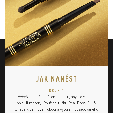
JAK NANÉST
KROK 1
Vyčešte obočí směrem nahoru, abyste snadno
objevili mezery. Použijte tužku Real Brow Fill &
Shape k definování obočí a vytoření požadovaného