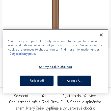
Your privacy is important to Coty, so we want to give you full control
ITEM 01 (CURRENT SLIDE)
ITEM 02
ITEM 03
ITEM 04
over what data we collect about your visit to our site. Please review the
cookie preferences to choose. You can find more information under:
Coty's privacy policy
01 BLONDE
Set my cookie choices
Reject All
Accept All
Seznamte se s tužkou na obočí, která dokáže více. 
Oboustranná tužka Real Brow Fill & Shape je splněným 
snem, který češe, vyplňuje a vytvarovává obočí k 