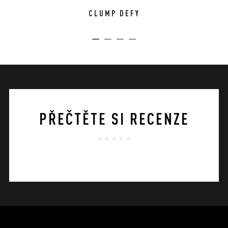
CLUMP DEFY
ITEM 01 (CURRENT SLIDE)
ITEM 02
ITEM 03
ITEM 04
PŘEČTĚTE SI RECENZE