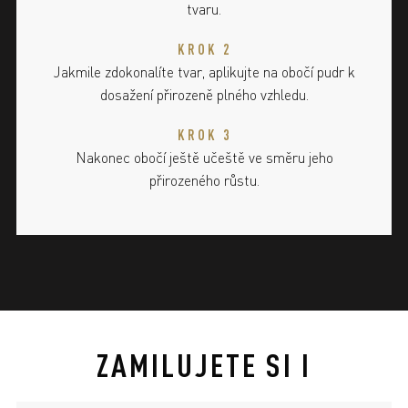
tvaru.
KROK 2
Jakmile zdokonalíte tvar, aplikujte na obočí pudr k
dosažení přirozeně plného vzhledu.
KROK 3
Nakonec obočí ještě učeště ve směru jeho
přirozeného růstu.
ZAMILUJETE SI I