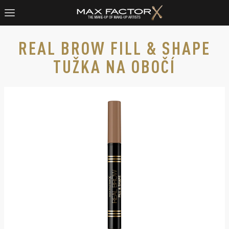
REAL BROW FILL & SHAPE
TUŽKA NA OBOČÍ
Max Factor Real Brow fill & shape tužka na obočí v odstínu